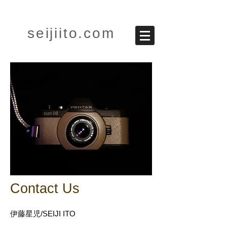
seijiito.com
Contact Us
伊藤星児/SEIJI ITO